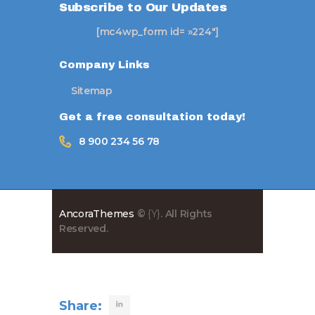
Subscribe to Our Updates
[mc4wp_form id= »224″]
Company Links
Sitemap
Get a free consultation today!
8 900 234 56 78
AncoraThemes
©
{Y}
. All Rights
Reserved.
Share: