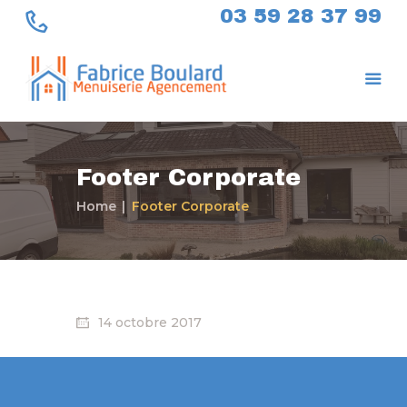
03 59 28 37 99
Footer Corporate
Accueil
Home
Footer Corporate
Pose de châssis
Aménagement
d’intérieur
Menuiserie extérieur
Contact
14 octobre 2017