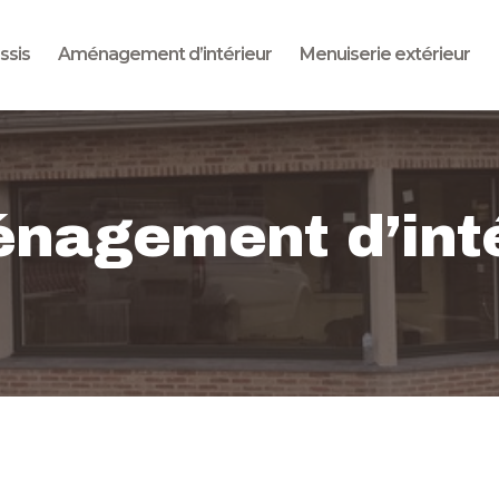
Accueil
ssis
Aménagement d’intérieur
Menuiserie extérieur
Pose de châssis
Aménagement
d’intérieur
nagement d’inté
Menuiserie extérieur
Contact